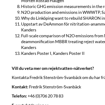
Morten Rostad Haugen
Historic GHG emission measurements in the r
N2O production and emissions in WWWTP, S
Why do Linköping want to rebuild SHARON i
Uppstart av DeAmmon för nitritation-anammo
Kanders
Full-scale comparison of N2O emissions from
deammonification MBBR treating reject water 
Kanders
Kanders Poster I
,
Kanders Poster II
Vill du veta mer om rejektvatten-nätverket?
Kontakta Fredrik Stenström-Svanbäck om du har fr
Kontakt:
Fredrik Stenström-Svanbäck
Telefon:
+46 (0)706 20 78 83