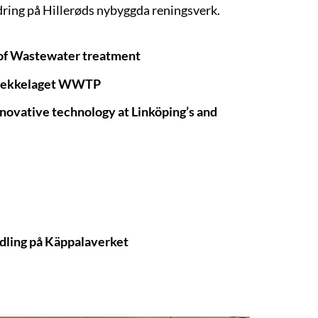
ring på Hillerøds nybyggda reningsverk.
of Wastewater treatment
at Bekkelaget WWTP
ovative technology at Linköping’s and
dling på Käppalaverket