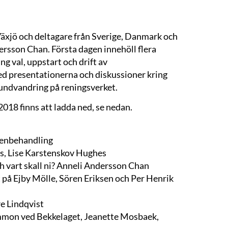
äxjö och deltagare från Sverige, Danmark och
rsson Chan. Första dagen innehöll flera
g val, uppstart och drift av
ed presentationerna och diskussioner kring
undvandring på reningsverket.
018 finns att ladda ned, se nedan.
tenbehandling
us, Lise Karstenskov Hughes
ch vart skall ni? Anneli Andersson Chan
på Ejby Mölle, Sören Eriksen och Per Henrik
e Lindqvist
Ammon ved Bekkelaget, Jeanette Mosbaek,