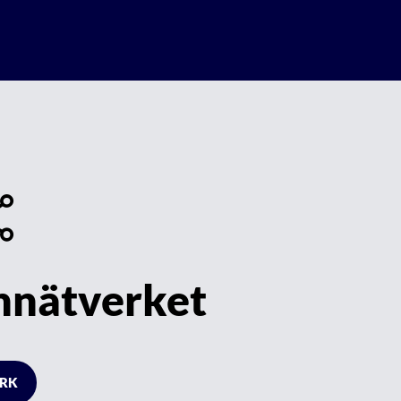
nnätverket
RK