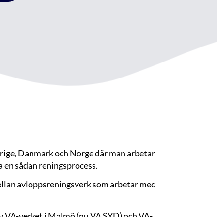
verige, Danmark och Norge där man arbetar
a en sådan reningsprocess.
mellan avloppsreningsverk som arbetar med
av VA-verket i Malmö (nu VA SYD) och VA-