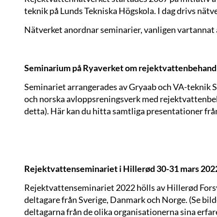
teknik på Lunds Tekniska Högskola. I dag drivs nät
Nätverket anordnar seminarier, vanligen vartannat 
Seminarium på Ryaverket om rejektvattenbehandl
Seminariet arrangerades av
Gryaab
och VA-teknik S
och norska avloppsreningsverk med rejektvattenbeha
detta). Här kan du hitta
samtliga presentationer från
Rejektvattenseminariet i Hillerød 30-31 mars 202
Rejektvattenseminariet 2022 hölls av Hillerød Fors
deltagare från Sverige, Danmark och Norge. (Se bil
deltagarna från de olika organisationerna sina erf