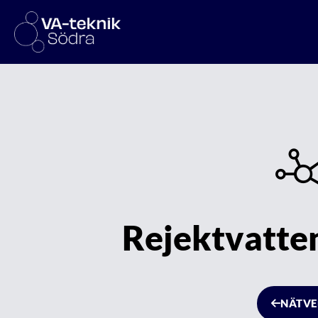
Rejektvatte
NÄTVE