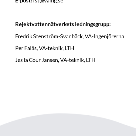
E-post:
fst@vaing.se
Rejektvattennätverkets ledningsgrupp:
Fredrik Stenström-Svanbäck, VA-Ingenjörerna
Per Falås, VA-teknik, LTH
Jes la Cour Jansen, VA-teknik, LTH