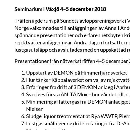
Seminarium i
Växjö 4–5 december 2018
Träffen ägde rum på Sundets avloppsreningsverk i V
Norge välkomnades till anläggningen av Anneli Ande
spännande presentationer och erfarenhetsbyten krin
rejektvattenanläggningar. Andra dagen fortsatte m
lustgasutsläpp och avslutades med en uppskattad r
Presentationer från nätverksträffen 4–5 december 2
Uppstart av DEMON på Himmerfjärdsverket
Hur tänker Käppalaverket om val av rejektvat
Erfaringer fra drift af 3 DEMON anlaeg i Aarh
Sveriges första ANITA Mox – hur går det till o
Minimering af lattergas fra DEMON anlaegget 
Nielsen
Sludge liquor treatmentat at Rya WWTP, Pierr
Lustgassmålinger og driftserfaringer fra De