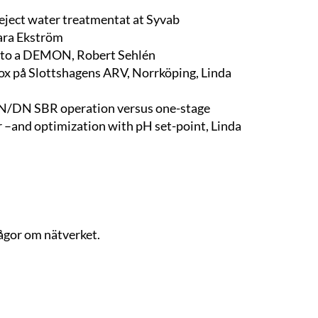
eject water treatmentat at Syvab
ara Ekström
nto a DEMON, Robert Sehlén
x på Slottshagens ARV, Norrköping, Linda
 N/DN SBR operation versus one-stage
–and optimization with pH set-point, Linda
ågor om nätverket.