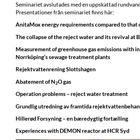
Seminariet avslutades med en uppskattad rundvand
Presentationer från seminariet finns här:
AnitaMox energy requirements compared to that 
The collapse of the reject water and its revival 
Measurement of greenhouse gas emissions with inn
Norrköping’s sewage treatment plants
Rejektvattenrening Slottshagen
Abatement of N
O gas
2
Operation problems – reject water treatment
Grundlig utredning av framtida rejektvattenbehan
Hiller
ø
d Forsyning –
en bæredygtig fortælling
Experiences with DEMON reactor at HCR Syd