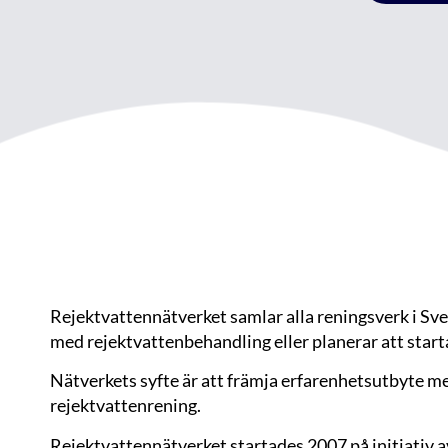
Rejektvattennätverket samlar alla reningsverk i S
med rejektvattenbehandling eller planerar att start
Nätverkets syfte är att främja erfarenhetsutbyte 
rejektvattenrening.
Rejektvattennätverket startades 2007 på initiativ 