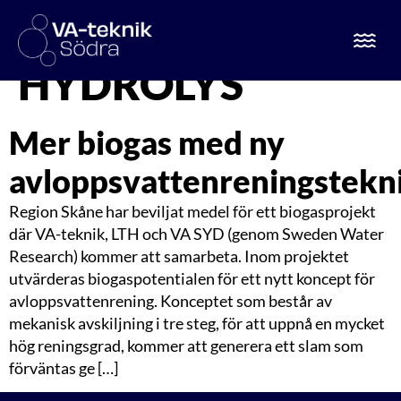
ETIKETT:
HYDROLYS
Mer biogas med ny
avloppsvattenreningstekn
Region Skåne har beviljat medel för ett biogasprojekt
där VA-teknik, LTH och VA SYD (genom Sweden Water
Research) kommer att samarbeta. Inom projektet
utvärderas biogaspotentialen för ett nytt koncept för
avloppsvattenrening. Konceptet som består av
mekanisk avskiljning i tre steg, för att uppnå en mycket
hög reningsgrad, kommer att generera ett slam som
förväntas ge […]