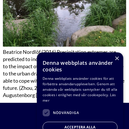
Beatrice Nordlöf (2016) Precipitation extremes are
×
predicted to increase in magnitude and frequency due
Denna webbplats använder
to the impact of climate change. This poses a challenge
cookies
to the urban drainage systems, as they will have to be
Denna webbplats använder cookies för att
able to cope with increased stormwater volumes in the
förbättra användarupplevelsen. Genom att
future. (Zhou, 2014). This project focus on the area of
använda vår webbplats samtycker du till alla
Augustenborg […]
cookies i enlighet med vår cookiepolicy.
Läs
mer
NÖDVÄNDIGA
ACCEPTERA ALLA