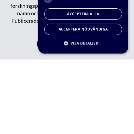
forskningsprojekt, publikationer, events, nytt om
namn och tips om spännande saker på gång.
ACCEPTERA ALLA
Publicerade/tidigare nyhetsbrev kan du läsa
här.
ACCEPTERA NÖDVÄNDIGA
VISA DETALJER
FÅ VÅRT NYHETBREV