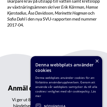
skarpare krav på utsläpp till vatten samt kretslopp
av växtnäringsämnen skriver
Erik Kärrman, Hamse
Kjerstadius, Åsa Davidsson, Marinette Hagman
och
Sofia Dahl
i den nya
SVU-rapporten med nummer
2017-04
.
×
Denna webbplats använder
cookies
Denna webbplats använder cookies för att
förbättra användarupplevelsen. Genom att
Anmäl dig till vårt nyhetsbrev!
använda vår webbplats samtycker du till alla
cookies i enlighet med vår cookiepolicy.
Läs
mer
Vi ger ut 8-9 nyhetsbrev varje år med aktuella
händelser inom VA-teknik Södra: reportage,
NÖDVÄNDIGA