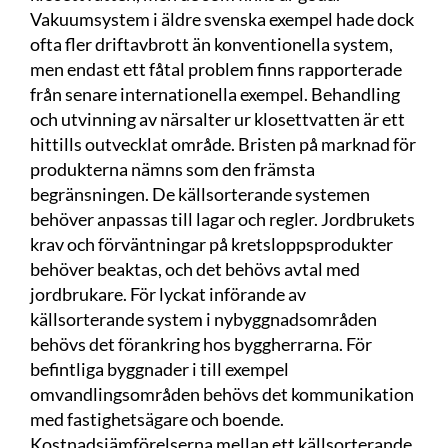
Vakuumsystem i äldre svenska exempel hade dock
ofta fler driftavbrott än konventionella system,
men endast ett fåtal problem finns rapporterade
från senare internationella exempel. Behandling
och utvinning av närsalter ur klosettvatten är ett
hittills outvecklat område. Bristen på marknad för
produkterna nämns som den främsta
begränsningen. De källsorterande systemen
behöver anpassas till lagar och regler. Jordbrukets
krav och förväntningar på kretsloppsprodukter
behöver beaktas, och det behövs avtal med
jordbrukare. För lyckat införande av
källsorterande system i nybyggnadsområden
behövs det förankring hos byggherrarna. För
befintliga byggnader i till exempel
omvandlingsområden behövs det kommunikation
med fastighetsägare och boende.
Kostnadsjämförelserna mellan ett källsorterande