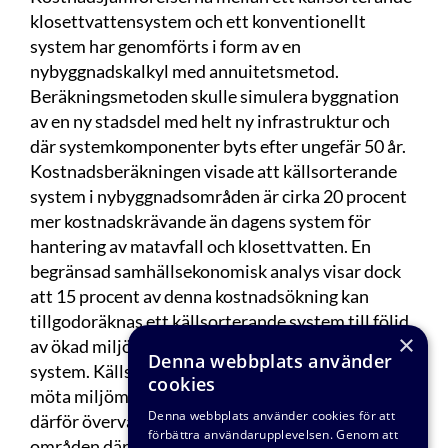
klosettvattensystem och ett konventionellt
system har genomförts i form av en
nybyggnadskalkyl med annuitetsmetod.
Beräkningsmetoden skulle simulera byggnation
av en ny stadsdel med helt ny infrastruktur och
där systemkomponenter byts efter ungefär 50 år.
Kostnadsberäkningen visade att källsorterande
system i nybyggnadsområden är cirka 20 procent
mer kostnadskrävande än dagens system för
hantering av matavfall och klosettvatten. En
begränsad samhällsekonomisk analys visar dock
att 15 procent av denna kostnadsökning kan
tillgodoräknas ett källsorterande system till följd
×
av ökad miljönytta jämfört med ett konventionellt
Denna webbplats använder
system. Källsorterande system har potential att
cookies
möta miljömål om näringsåtervinning och kan
Denna webbplats använder cookies för att
därför övervägas i nybyggnadsområden eller
förbättra användarupplevelsen. Genom att
områden där VA-infrastrukturen behöver