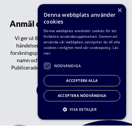
×
Denna webbplats använder
cookies
Anmäl dig till vårt nyhetsbrev!
Denna webbplats använder cookies för att
förbättra användarupplevelsen. Genom att
Vi ger ut 8-9 nyhetsbrev varje år med aktuella
använda vår webbplats samtycker du till alla
händelser inom VA-teknik Södra: reportage,
cookies i enlighet med vår cookiepolicy.
Läs
forskningsprojekt, publikationer, events, nytt om
mer
namn och tips om spännande saker på gång.
NÖDVÄNDIGA
Publicerade/tidigare nyhetsbrev kan du läsa
här.
ACCEPTERA ALLA
FÅ VÅRT NYHETBREV
ACCEPTERA NÖDVÄNDIGA
VISA DETALJER