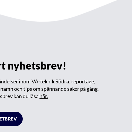
årt nyhetsbrev!
händelser inom VA-teknik Södra: reportage,
m namn och tips om spännande saker på gång.
sbrev kan du läsa
här.
HETBREV