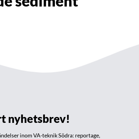
de sediment
årt nyhetsbrev!
händelser inom VA-teknik Södra: reportage,