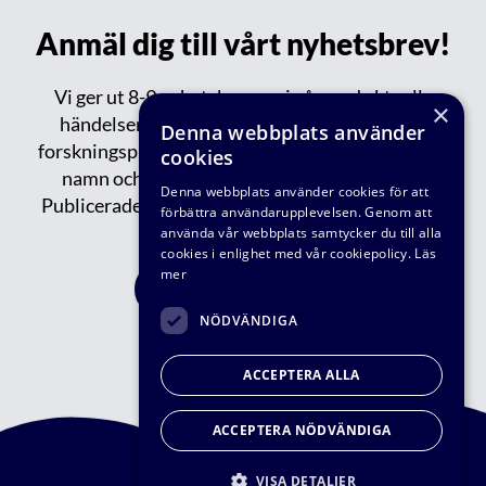
Anmäl dig till vårt nyhetsbrev!
Vi ger ut 8-9 nyhetsbrev varje år med aktuella
×
händelser inom VA-teknik Södra: reportage,
Denna webbplats använder
forskningsprojekt, publikationer, events, nytt om
cookies
namn och tips om spännande saker på gång.
Denna webbplats använder cookies för att
Publicerade/tidigare nyhetsbrev kan du läsa
här.
förbättra användarupplevelsen. Genom att
använda vår webbplats samtycker du till alla
cookies i enlighet med vår cookiepolicy.
Läs
mer
FÅ VÅRT NYHETBREV
NÖDVÄNDIGA
ACCEPTERA ALLA
ACCEPTERA NÖDVÄNDIGA
VISA DETALJER