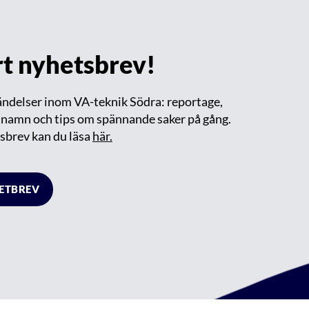
årt nyhetsbrev!
händelser inom VA-teknik Södra: reportage,
m namn och tips om spännande saker på gång.
sbrev kan du läsa
här.
HETBREV