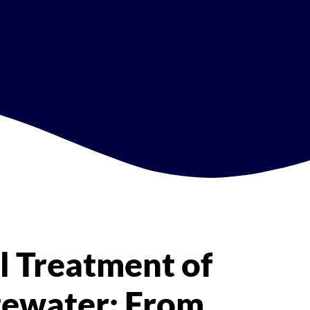
l Treatment of
tewater: From