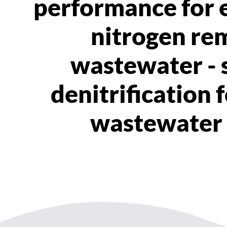
performance for e
nitrogen re
wastewater - 
denitrification 
wastewater