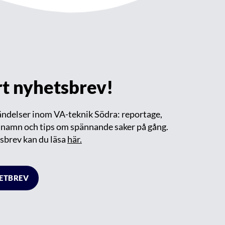
årt nyhetsbrev!
händelser inom VA-teknik Södra: reportage,
m namn och tips om spännande saker på gång.
sbrev kan du läsa
här.
HETBREV