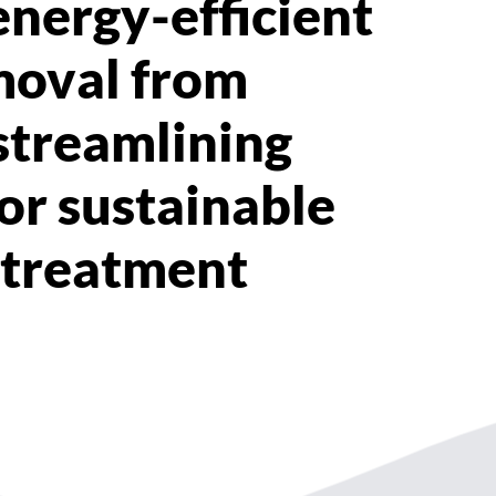
nergy-efficient
moval from
streamlining
for sustainable
 treatment