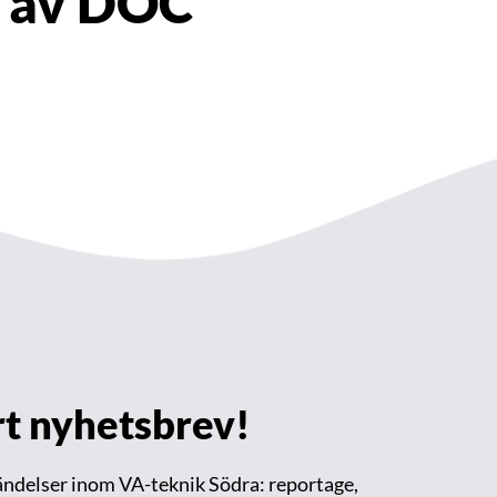
n av DOC
årt nyhetsbrev!
händelser inom VA-teknik Södra: reportage,