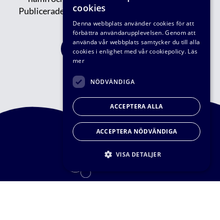
cookies
Publicerade/tidigare nyhetsbrev kan du läsa
här.
Denna webbplats använder cookies för att
förbättra användarupplevelsen. Genom att
använda vår webbplats samtycker du till alla
FÅ VÅRT NYHETBREV
cookies i enlighet med vår cookiepolicy.
Läs
mer
NÖDVÄNDIGA
ACCEPTERA ALLA
ACCEPTERA NÖDVÄNDIGA
VISA DETALJER
© VA-teknik Södra 2026