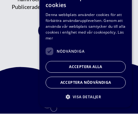
cookies
Publicerade/tidigare nyhetsbrev kan du läsa
här.
Denna webbplats använder cookies för att
förbättra användarupplevelsen. Genom att
använda vår webbplats samtycker du till alla
FÅ VÅRT NYHETBREV
cookies i enlighet med vår cookiepolicy.
Läs
mer
NÖDVÄNDIGA
ACCEPTERA ALLA
ACCEPTERA NÖDVÄNDIGA
VISA DETALJER
© VA-teknik Södra 2026