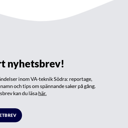
årt nyhetsbrev!
händelser inom VA-teknik Södra: reportage,
m namn och tips om spännande saker på gång.
sbrev kan du läsa
här.
HETBREV