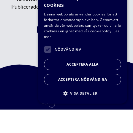
cookies
Publicerade/tidigare nyhetsbrev kan du läsa
här.
Denna webbplats använder cookies för att
förbättra användarupplevelsen. Genom att
använda vår webbplats samtycker du till alla
FÅ VÅRT NYHETBREV
cookies i enlighet med vår cookiepolicy.
Läs
mer
NÖDVÄNDIGA
ACCEPTERA ALLA
ACCEPTERA NÖDVÄNDIGA
VISA DETALJER
© VA-teknik Södra 2026