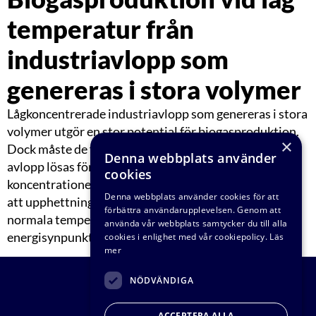
temperatur från
industriavlopp som
genereras i stora volymer
Lågkoncentrerade industriavlopp som genereras i stora
volymer utgör en stor potential för biogasproduktion.
×
Dock måste de förknippade problemen med dessa
Denna webbplats använder
avlopp lösas för att utnyttja denna. De låga
cookies
koncentrationerna och temperaturer på 12-25 °C gör
Denna webbplats använder cookies för att
att upphettning av avlopp till den för biogasprocesser
förbättra användarupplevelsen. Genom att
normala temperaturen 35 °C är orimligt ur
använda vår webbplats samtycker du till alla
energisynpunkt. Utveckling av processteknik och […]
cookies i enlighet med vår cookiepolicy.
Läs
mer
NÖDVÄNDIGA
ACCEPTERA ALLA