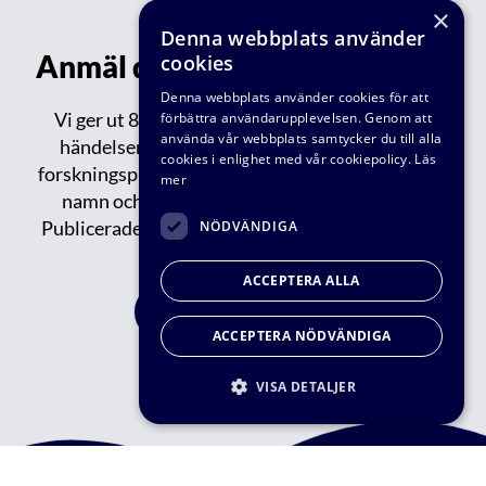
×
Denna webbplats använder
Anmäl dig till vårt nyhetsbrev!
cookies
Denna webbplats använder cookies för att
Vi ger ut 8-9 nyhetsbrev varje år med aktuella
förbättra användarupplevelsen. Genom att
använda vår webbplats samtycker du till alla
händelser inom VA-teknik Södra: reportage,
cookies i enlighet med vår cookiepolicy.
Läs
forskningsprojekt, publikationer, events, nytt om
mer
namn och tips om spännande saker på gång.
Publicerade/tidigare nyhetsbrev kan du läsa
här.
NÖDVÄNDIGA
ACCEPTERA ALLA
FÅ VÅRT NYHETBREV
ACCEPTERA NÖDVÄNDIGA
VISA DETALJER