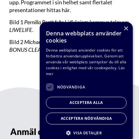
upp. Programmet i sin helhet samt flertalet
presentationer hittas
här
.
Bild 1
Pernilla Bratt från Lidköpings kommun talar om
×
LIWELIFE.
Denna webbplats använder
cookies
Bild 2
Michael Cimbritz från VA-teknik Södra talar om
BONUS CLEANWATER.
Denna webbplats använder cookies för att
förbättra användarupplevelsen. Genom att
använda vår webbplats samtycker du till alla
cookies i enlighet med vår cookiepolicy.
Läs
mer
NÖDVÄNDIGA
ACCEPTERA ALLA
ACCEPTERA NÖDVÄNDIGA
Anmäl dig till vårt nyhetsbrev!
VISA DETALJER