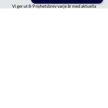
Vi ger ut 8-9 nyhetsbrev varje år med aktuella
händelser inom VA-teknik Södra: reportage,
forskningsprojekt, publikationer, events, nytt om
namn och tips om spännande saker på gång.
Publicerade/tidigare nyhetsbrev kan du läsa
här.
FÅ VÅRT NYHETBREV