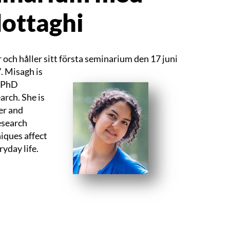
ottaghi
 och håller sitt första seminarium den 17 juni
. Misagh is
l PhD
rch. She is
er and
esearch
iques affect
yday life.