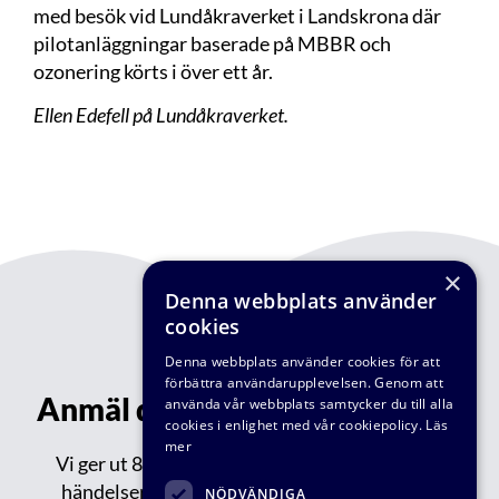
med besök vid Lundåkraverket i Landskrona där
pilotanläggningar baserade på MBBR och
ozonering körts i över ett år.
Ellen Edefell på Lundåkraverket.
×
Denna webbplats använder
cookies
Denna webbplats använder cookies för att
förbättra användarupplevelsen. Genom att
Anmäl dig till vårt nyhetsbrev!
använda vår webbplats samtycker du till alla
cookies i enlighet med vår cookiepolicy.
Läs
mer
Vi ger ut 8-9 nyhetsbrev varje år med aktuella
händelser inom VA-teknik Södra: reportage,
NÖDVÄNDIGA