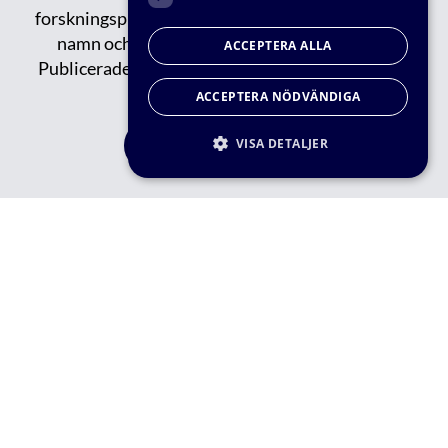
forskningsprojekt, publikationer, events, nytt om
namn och tips om spännande saker på gång.
ACCEPTERA ALLA
Publicerade/tidigare nyhetsbrev kan du läsa
här.
ACCEPTERA NÖDVÄNDIGA
VISA DETALJER
FÅ VÅRT NYHETBREV