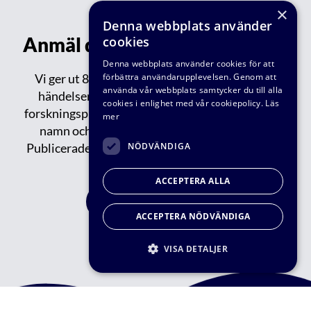
×
Denna webbplats använder
Anmäl dig till vårt nyhetsbrev!
cookies
Denna webbplats använder cookies för att
förbättra användarupplevelsen. Genom att
Vi ger ut 8-9 nyhetsbrev varje år med aktuella
använda vår webbplats samtycker du till alla
händelser inom VA-teknik Södra: reportage,
cookies i enlighet med vår cookiepolicy.
Läs
forskningsprojekt, publikationer, events, nytt om
mer
namn och tips om spännande saker på gång.
NÖDVÄNDIGA
Publicerade/tidigare nyhetsbrev kan du läsa
här.
ACCEPTERA ALLA
FÅ VÅRT NYHETBREV
ACCEPTERA NÖDVÄNDIGA
VISA DETALJER