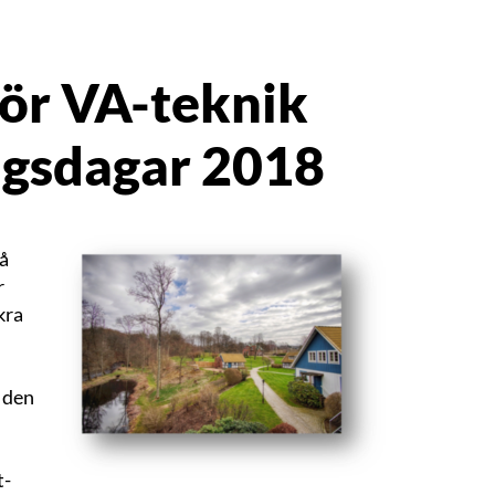
för VA-teknik
ngsdagar 2018
å
r
kra
h
 den
t-