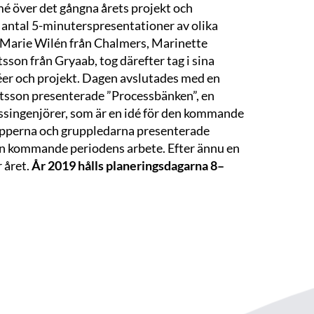
é över det gångna årets projekt och
t antal 5-minuterspresentationer av olika
t-Marie Wilén från Chalmers, Marinette
n från Gryaab, tog därefter tag i sina
éer och projekt. Dagen avslutades med en
tsson presenterade ”Processbänken”, en
singenjörer, som är en idé för den kommande
upperna och gruppledarna presenterade
den kommande periodens arbete. Efter ännu en
 året.
År 2019 hålls planeringsdagarna 8–