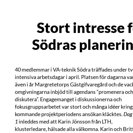
Stort intresse 
Södras planeri
40 medlemmar i VA-teknik Södra träffades under tv
intensiva arbetsdagar i april. Platsen för dagarna va
även i år Margretetorps Gästgifvaregård och de vac
omgivningarna inbjöd till agendans ”promenera oc
diskutera”. Engagemanget i diskussionerna och
fokusgruppsarbetet var stort och många idéer kring
kommande projektperiodens ansökan kläcktes.
Dag
1
inleddes med att Karin Jönsson från LTH,
klusterledare, hälsade alla välkomna. Karin och Brit