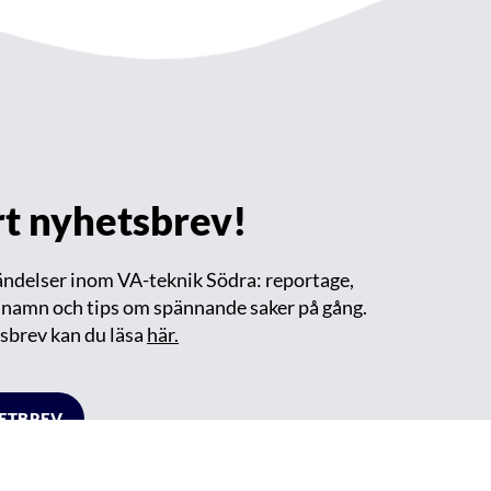
årt nyhetsbrev!
händelser inom VA-teknik Södra: reportage,
m namn och tips om spännande saker på gång.
sbrev kan du läsa
här.
HETBREV