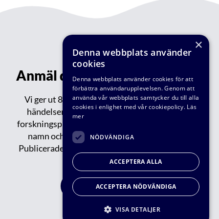
×
Denna webbplats använder
cookies
Anmäl dig till vårt nyhetsbrev!
Denna webbplats använder cookies för att
förbättra användarupplevelsen. Genom att
använda vår webbplats samtycker du till alla
Vi ger ut 8-9 nyhetsbrev varje år med aktuella
cookies i enlighet med vår cookiepolicy.
Läs
händelser inom VA-teknik Södra: reportage,
mer
forskningsprojekt, publikationer, events, nytt om
namn och tips om spännande saker på gång.
NÖDVÄNDIGA
Publicerade/tidigare nyhetsbrev kan du läsa
här.
ACCEPTERA ALLA
FÅ VÅRT NYHETBREV
ACCEPTERA NÖDVÄNDIGA
VISA DETALJER