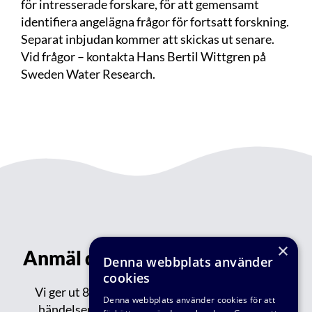
för intresserade forskare, för att gemensamt
identifiera angelägna frågor för fortsatt forskning.
Separat inbjudan kommer att skickas ut senare.
Vid frågor – kontakta Hans Bertil Wittgren på
Sweden Water Research.
×
Anmäl dig till vårt nyhetsbrev!
Denna webbplats använder
cookies
Vi ger ut 8-9 nyhetsbrev varje år med aktuella
Denna webbplats använder cookies för att
händelser inom VA-teknik Södra: reportage,