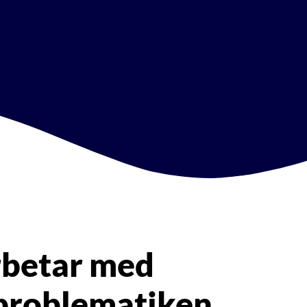
rbetar med
nproblematiken