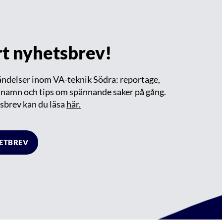
årt nyhetsbrev!
händelser inom VA-teknik Södra: reportage,
m namn och tips om spännande saker på gång.
sbrev kan du läsa
här.
HETBREV