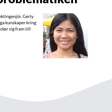
ektingenjör. Gerly
iga kunskaper kring
ker sig fram till