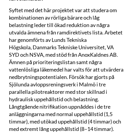
Syftet med det här projektet var att studera om
kombinationen av rörliga bärare och låg
belastning leder till ökad reduktion av några
utvalda ämnena från ramdirektivets lista. Arbetet
har genomförts av Lunds Tekniska
Högskola, Danmarks Tekniske Universitet, VA
SYD och NSVA, med stöd från AnoxKaldnes AB.
Ämnen på prioriteringslistan samt några
vattenlösliga läkemedel har valts för att utvärdera
nedbrytningspotentialen. Försök har gjorts på
Sjölunda avloppsreningsverk i Malmö i tre
parallella pilotreaktorer med stor skillnad i
hydraulisk uppehållstid och belastning.
Långtgående nitrifikation uppnåddes i de tre
anläggningarna med normal uppehållstid (1,5
timmar), med utökad uppehållstid (4 timmar) och
med extremt lång uppehållstid (8–14 timmar).