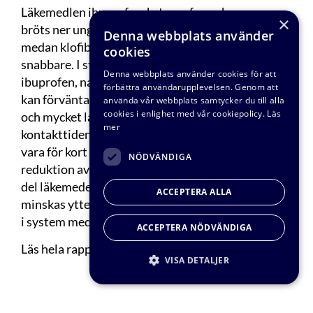
Läkemedlen ibuprofen, ketoprofen och naproxen
×
bröts ner ungefär lika fort som i tidigare studier,
Denna webbplats använder
medan klofibrinsyra bröts ner betydligt
cookies
snabbare. I stort sett fullständig reduktion av
Denna webbplats använder cookies för att
ibuprofen, naproxen, ketoprofen och klofibrinsyra
förbättra användarupplevelsen. Genom att
kan förväntas i bäraranläggningar med både lång
använda vår webbplats samtycker du till alla
cookies i enlighet med vår cookiepolicy.
Läs
och mycket lång uppehållstid. Däremot verkar
mer
kontakttiden i en normalt belastad anläggning
vara för kort för att säkerställa fullständig
NÖDVÄNDIGA
reduktion av läkemedlen. Utgående halter av en
del läkemedel kan därför förväntas
ACCEPTERA ALLA
minskas ytterligare genom att öka uppehållstiden
i system med rörliga bärare.
ACCEPTERA NÖDVÄNDIGA
Läs hela rapporten i denna pdf
VISA DETALJER